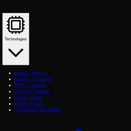
Technologies
React / Next.js
Node.js / Express
PHP / Laravel
Python / Django
Vue.js / Nuxt
Flutter / Dart
Toutes les spécialités