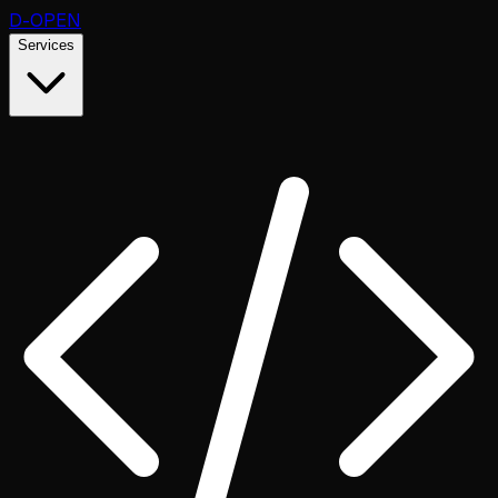
D
-OPEN
Services