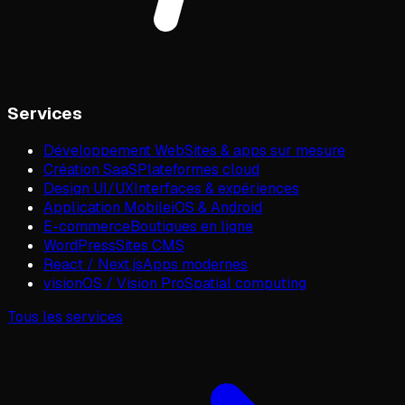
Services
Développement Web
Sites & apps sur mesure
Création SaaS
Plateformes cloud
Design UI/UX
Interfaces & expériences
Application Mobile
iOS & Android
E-commerce
Boutiques en ligne
WordPress
Sites CMS
React / Next.js
Apps modernes
visionOS / Vision Pro
Spatial computing
Tous les services