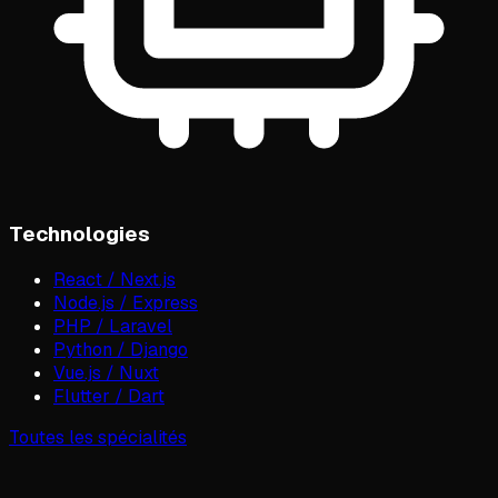
Technologies
React / Next.js
Node.js / Express
PHP / Laravel
Python / Django
Vue.js / Nuxt
Flutter / Dart
Toutes les spécialités