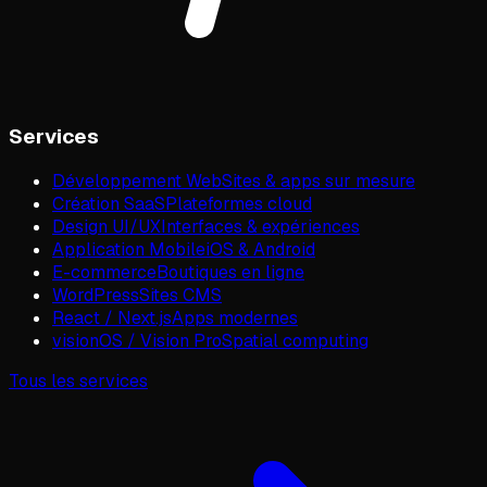
Services
Développement Web
Sites & apps sur mesure
Création SaaS
Plateformes cloud
Design UI/UX
Interfaces & expériences
Application Mobile
iOS & Android
E-commerce
Boutiques en ligne
WordPress
Sites CMS
React / Next.js
Apps modernes
visionOS / Vision Pro
Spatial computing
Tous les services