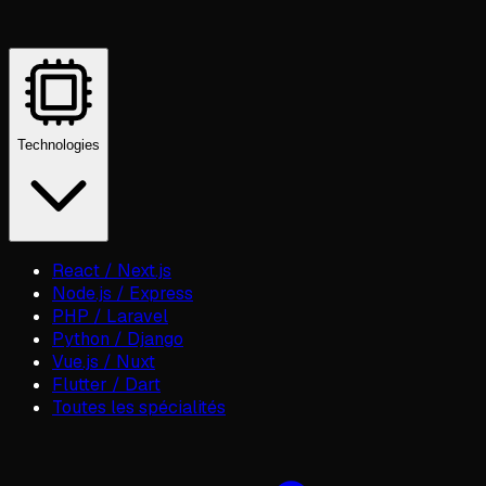
Technologies
React / Next.js
Node.js / Express
PHP / Laravel
Python / Django
Vue.js / Nuxt
Flutter / Dart
Toutes les spécialités