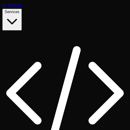
D
-OPEN
Services