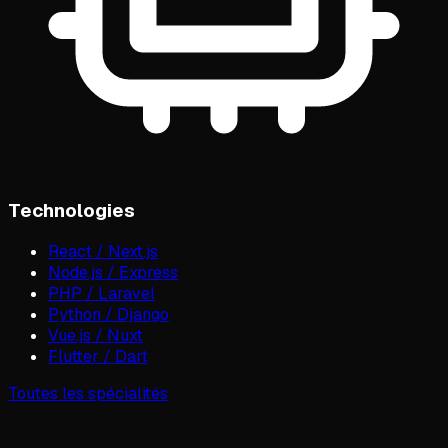
Technologies
React / Next.js
Node.js / Express
PHP / Laravel
Python / Django
Vue.js / Nuxt
Flutter / Dart
Toutes les spécialités