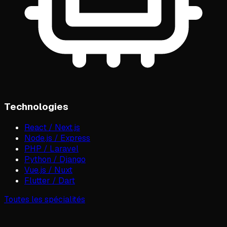
Technologies
React / Next.js
Node.js / Express
PHP / Laravel
Python / Django
Vue.js / Nuxt
Flutter / Dart
Toutes les spécialités