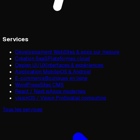
Services
Développement Web
Sites & apps sur mesure
Création SaaS
Plateformes cloud
Design UI/UX
Interfaces & expériences
Application Mobile
iOS & Android
E-commerce
Boutiques en ligne
WordPress
Sites CMS
React / Next.js
Apps modernes
visionOS / Vision Pro
Spatial computing
Tous les services