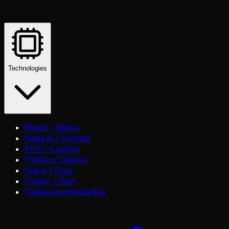
Technologies
React / Next.js
Node.js / Express
PHP / Laravel
Python / Django
Vue.js / Nuxt
Flutter / Dart
Toutes les spécialités