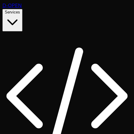
D
-OPEN
Services