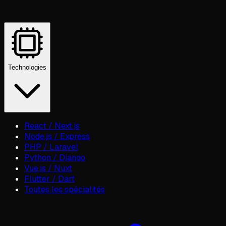
Technologies
React / Next.js
Node.js / Express
PHP / Laravel
Python / Django
Vue.js / Nuxt
Flutter / Dart
Toutes les spécialités