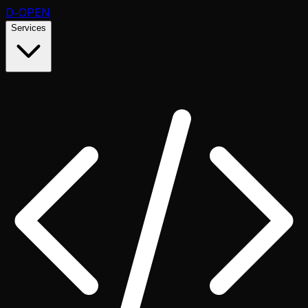
D
-OPEN
Services