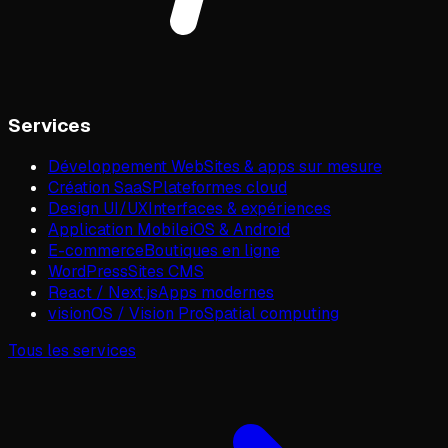
Services
Développement Web
Sites & apps sur mesure
Création SaaS
Plateformes cloud
Design UI/UX
Interfaces & expériences
Application Mobile
iOS & Android
E-commerce
Boutiques en ligne
WordPress
Sites CMS
React / Next.js
Apps modernes
visionOS / Vision Pro
Spatial computing
Tous les services