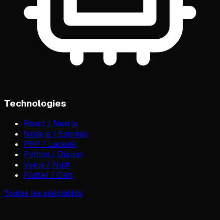
Technologies
React / Next.js
Node.js / Express
PHP / Laravel
Python / Django
Vue.js / Nuxt
Flutter / Dart
Toutes les spécialités