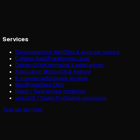
Services
Développement Web
Sites & apps sur mesure
Création SaaS
Plateformes cloud
Design UI/UX
Interfaces & expériences
Application Mobile
iOS & Android
E-commerce
Boutiques en ligne
WordPress
Sites CMS
React / Next.js
Apps modernes
visionOS / Vision Pro
Spatial computing
Tous les services