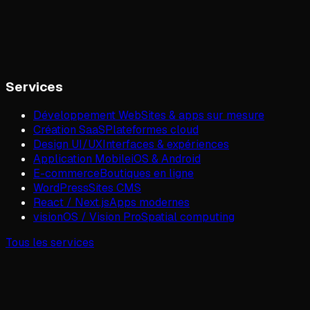
Services
Développement Web
Sites & apps sur mesure
Création SaaS
Plateformes cloud
Design UI/UX
Interfaces & expériences
Application Mobile
iOS & Android
E-commerce
Boutiques en ligne
WordPress
Sites CMS
React / Next.js
Apps modernes
visionOS / Vision Pro
Spatial computing
Tous les services