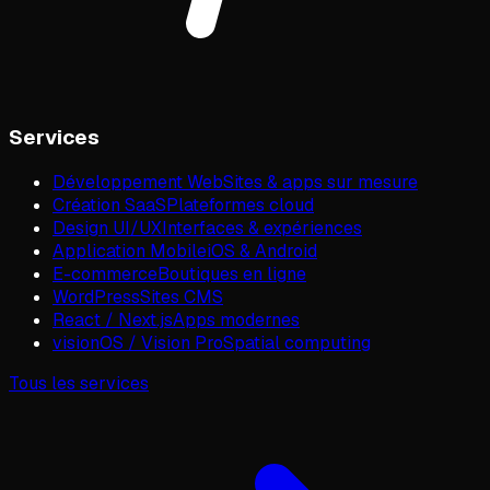
Services
Développement Web
Sites & apps sur mesure
Création SaaS
Plateformes cloud
Design UI/UX
Interfaces & expériences
Application Mobile
iOS & Android
E-commerce
Boutiques en ligne
WordPress
Sites CMS
React / Next.js
Apps modernes
visionOS / Vision Pro
Spatial computing
Tous les services