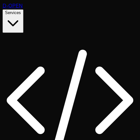
D
-OPEN
Services