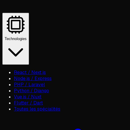
Technologies
React / Next.js
Node.js / Express
PHP / Laravel
Python / Django
Vue.js / Nuxt
Flutter / Dart
Toutes les spécialités