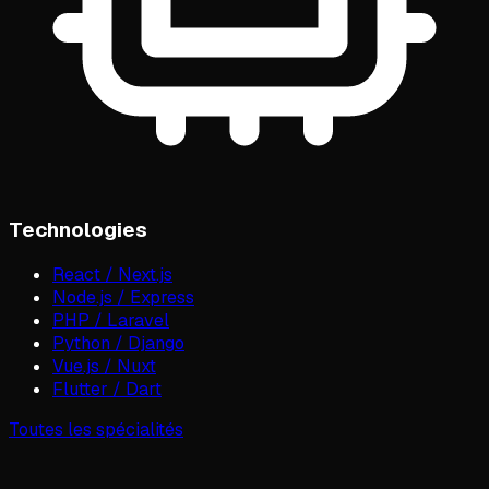
Technologies
React / Next.js
Node.js / Express
PHP / Laravel
Python / Django
Vue.js / Nuxt
Flutter / Dart
Toutes les spécialités