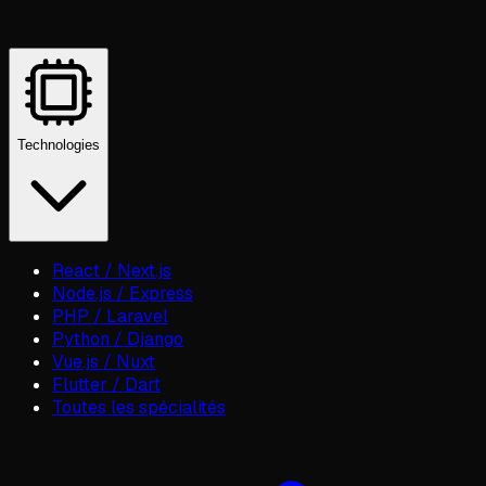
Technologies
React / Next.js
Node.js / Express
PHP / Laravel
Python / Django
Vue.js / Nuxt
Flutter / Dart
Toutes les spécialités