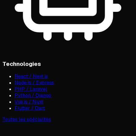
Technologies
React / Next.js
Node.js / Express
PHP / Laravel
Python / Django
Vue.js / Nuxt
Flutter / Dart
Toutes les spécialités