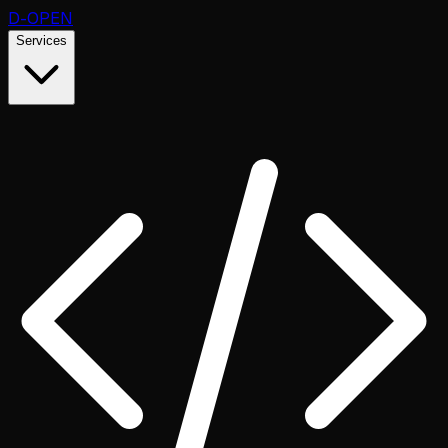
D
-OPEN
Services