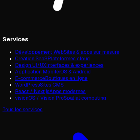
Services
Développement Web
Sites & apps sur mesure
Création SaaS
Plateformes cloud
Design UI/UX
Interfaces & expériences
Application Mobile
iOS & Android
E-commerce
Boutiques en ligne
WordPress
Sites CMS
React / Next.js
Apps modernes
visionOS / Vision Pro
Spatial computing
Tous les services