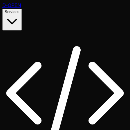
D
-OPEN
Services