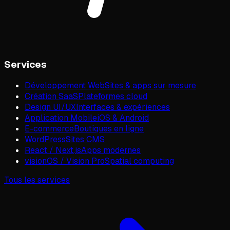
Services
Développement Web
Sites & apps sur mesure
Création SaaS
Plateformes cloud
Design UI/UX
Interfaces & expériences
Application Mobile
iOS & Android
E-commerce
Boutiques en ligne
WordPress
Sites CMS
React / Next.js
Apps modernes
visionOS / Vision Pro
Spatial computing
Tous les services