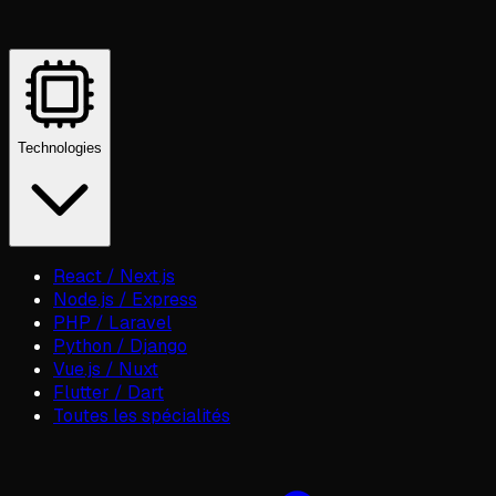
Technologies
React / Next.js
Node.js / Express
PHP / Laravel
Python / Django
Vue.js / Nuxt
Flutter / Dart
Toutes les spécialités