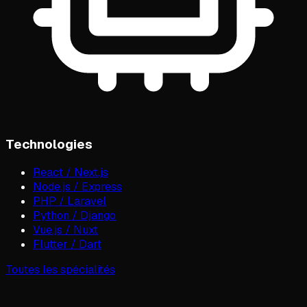
Technologies
React / Next.js
Node.js / Express
PHP / Laravel
Python / Django
Vue.js / Nuxt
Flutter / Dart
Toutes les spécialités