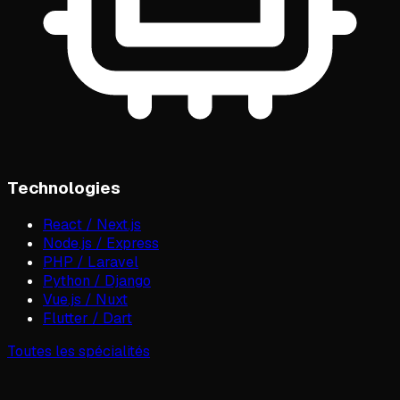
Technologies
React / Next.js
Node.js / Express
PHP / Laravel
Python / Django
Vue.js / Nuxt
Flutter / Dart
Toutes les spécialités