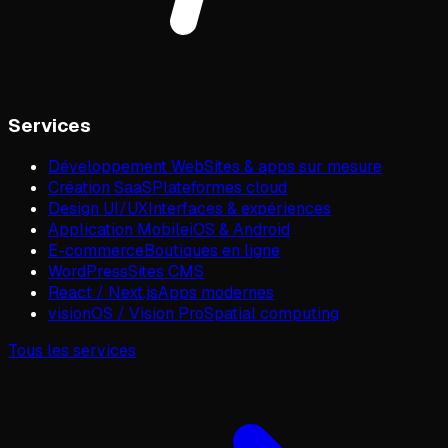
Services
Développement Web
Sites & apps sur mesure
Création SaaS
Plateformes cloud
Design UI/UX
Interfaces & expériences
Application Mobile
iOS & Android
E-commerce
Boutiques en ligne
WordPress
Sites CMS
React / Next.js
Apps modernes
visionOS / Vision Pro
Spatial computing
Tous les services