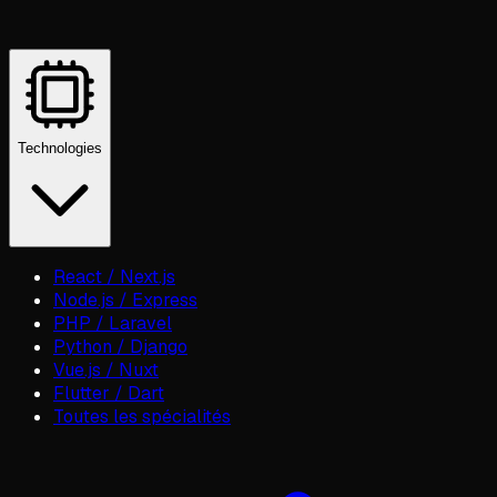
Technologies
React / Next.js
Node.js / Express
PHP / Laravel
Python / Django
Vue.js / Nuxt
Flutter / Dart
Toutes les spécialités