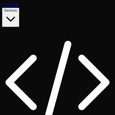
D
-OPEN
Services