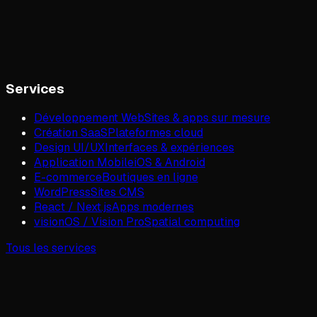
Services
Développement Web
Sites & apps sur mesure
Création SaaS
Plateformes cloud
Design UI/UX
Interfaces & expériences
Application Mobile
iOS & Android
E-commerce
Boutiques en ligne
WordPress
Sites CMS
React / Next.js
Apps modernes
visionOS / Vision Pro
Spatial computing
Tous les services