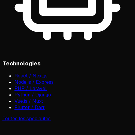
Technologies
React / Next.js
Node.js / Express
PHP / Laravel
Python / Django
Vue.js / Nuxt
Flutter / Dart
Toutes les spécialités