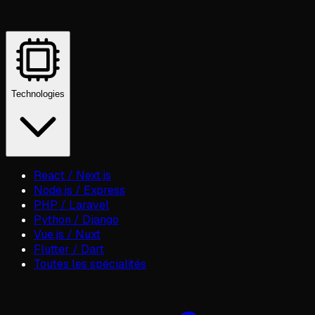
Technologies
React / Next.js
Node.js / Express
PHP / Laravel
Python / Django
Vue.js / Nuxt
Flutter / Dart
Toutes les spécialités