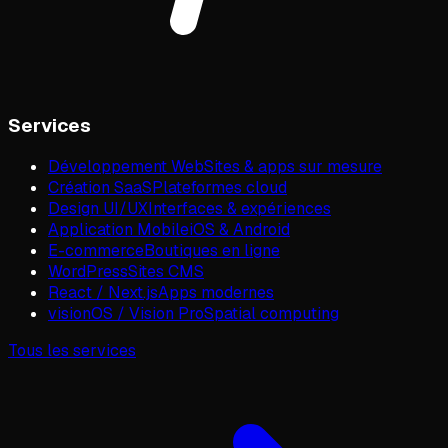
Services
Développement Web
Sites & apps sur mesure
Création SaaS
Plateformes cloud
Design UI/UX
Interfaces & expériences
Application Mobile
iOS & Android
E-commerce
Boutiques en ligne
WordPress
Sites CMS
React / Next.js
Apps modernes
visionOS / Vision Pro
Spatial computing
Tous les services