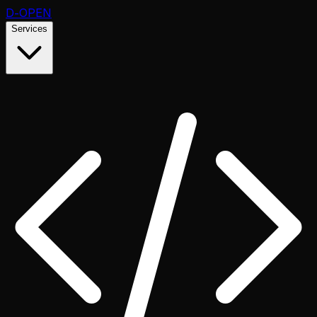
D
-OPEN
Services