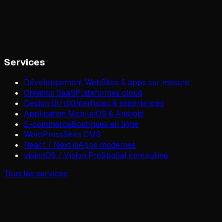
Services
Développement Web
Sites & apps sur mesure
Création SaaS
Plateformes cloud
Design UI/UX
Interfaces & expériences
Application Mobile
iOS & Android
E-commerce
Boutiques en ligne
WordPress
Sites CMS
React / Next.js
Apps modernes
visionOS / Vision Pro
Spatial computing
Tous les services