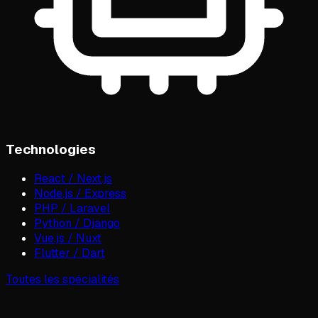
Technologies
React / Next.js
Node.js / Express
PHP / Laravel
Python / Django
Vue.js / Nuxt
Flutter / Dart
Toutes les spécialités