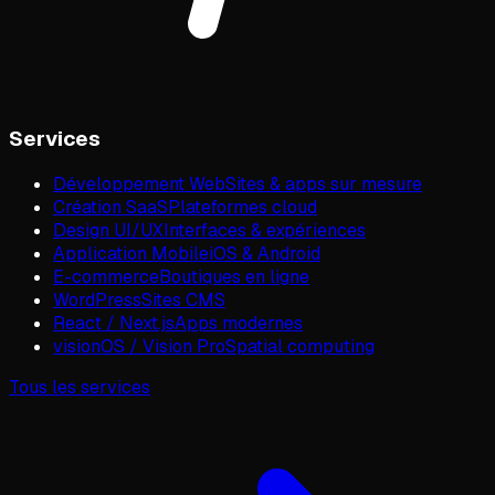
Services
Développement Web
Sites & apps sur mesure
Création SaaS
Plateformes cloud
Design UI/UX
Interfaces & expériences
Application Mobile
iOS & Android
E-commerce
Boutiques en ligne
WordPress
Sites CMS
React / Next.js
Apps modernes
visionOS / Vision Pro
Spatial computing
Tous les services