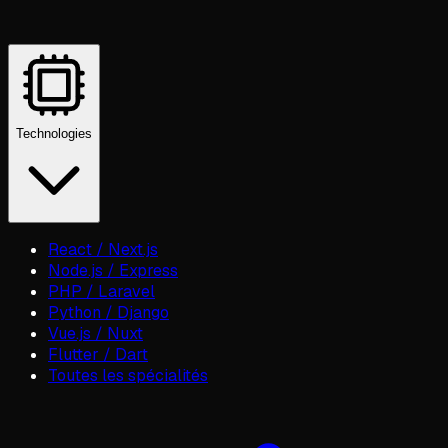
Technologies
React / Next.js
Node.js / Express
PHP / Laravel
Python / Django
Vue.js / Nuxt
Flutter / Dart
Toutes les spécialités