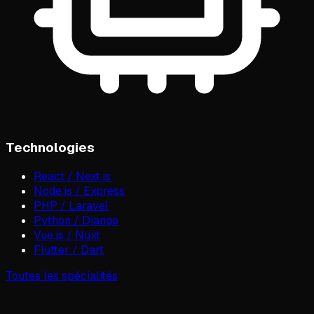
Technologies
React / Next.js
Node.js / Express
PHP / Laravel
Python / Django
Vue.js / Nuxt
Flutter / Dart
Toutes les spécialités