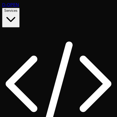
D
-OPEN
Services