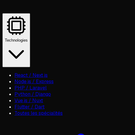
Technologies
React / Next.js
Node.js / Express
PHP / Laravel
Python / Django
Vue.js / Nuxt
Flutter / Dart
Toutes les spécialités