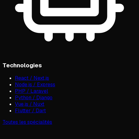
Technologies
React / Next.js
Node.js / Express
PHP / Laravel
Python / Django
Vue.js / Nuxt
Flutter / Dart
Toutes les spécialités