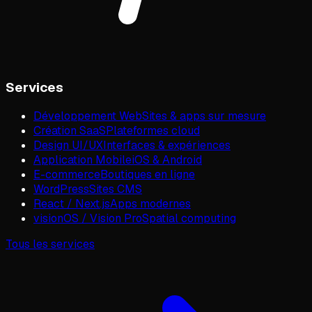
Services
Développement Web
Sites & apps sur mesure
Création SaaS
Plateformes cloud
Design UI/UX
Interfaces & expériences
Application Mobile
iOS & Android
E-commerce
Boutiques en ligne
WordPress
Sites CMS
React / Next.js
Apps modernes
visionOS / Vision Pro
Spatial computing
Tous les services