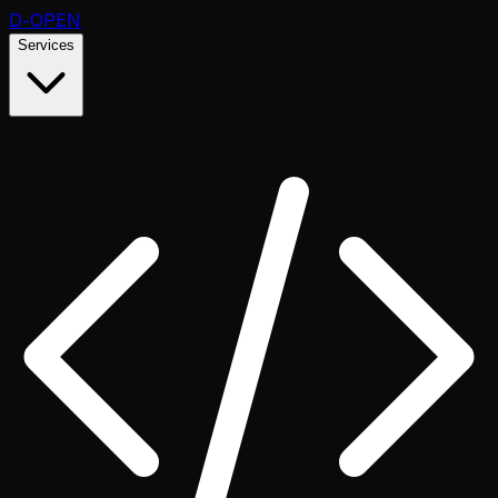
D
-OPEN
Services