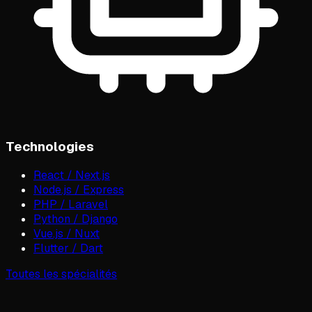
Technologies
React / Next.js
Node.js / Express
PHP / Laravel
Python / Django
Vue.js / Nuxt
Flutter / Dart
Toutes les spécialités