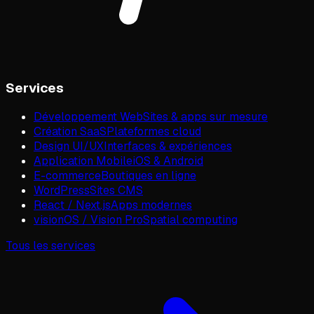
Services
Développement Web
Sites & apps sur mesure
Création SaaS
Plateformes cloud
Design UI/UX
Interfaces & expériences
Application Mobile
iOS & Android
E-commerce
Boutiques en ligne
WordPress
Sites CMS
React / Next.js
Apps modernes
visionOS / Vision Pro
Spatial computing
Tous les services