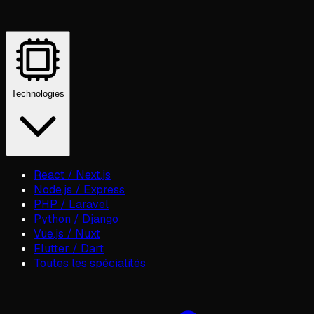
Technologies
React / Next.js
Node.js / Express
PHP / Laravel
Python / Django
Vue.js / Nuxt
Flutter / Dart
Toutes les spécialités