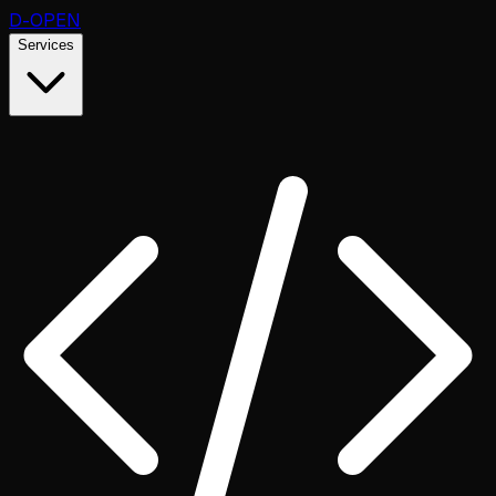
D
-OPEN
Services