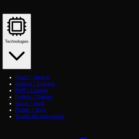
Technologies
React / Next.js
Node.js / Express
PHP / Laravel
Python / Django
Vue.js / Nuxt
Flutter / Dart
Toutes les spécialités