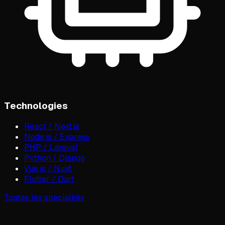
Technologies
React / Next.js
Node.js / Express
PHP / Laravel
Python / Django
Vue.js / Nuxt
Flutter / Dart
Toutes les spécialités