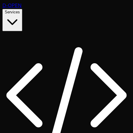
D
-OPEN
Services