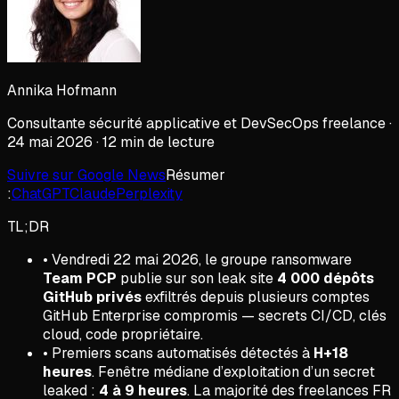
Annika Hofmann
Consultante sécurité applicative et DevSecOps freelance ·
24 mai 2026 · 12 min de lecture
Suivre sur Google News
Résumer
:
ChatGPT
Claude
Perplexity
TL;DR
• Vendredi 22 mai 2026, le groupe ransomware
Team PCP
publie sur son leak site
4 000 dépôts
GitHub privés
exfiltrés depuis plusieurs comptes
GitHub Enterprise compromis — secrets CI/CD, clés
cloud, code propriétaire.
• Premiers scans automatisés détectés à
H+18
heures
. Fenêtre médiane d’exploitation d’un secret
leaked :
4 à 9 heures
. La majorité des freelances FR