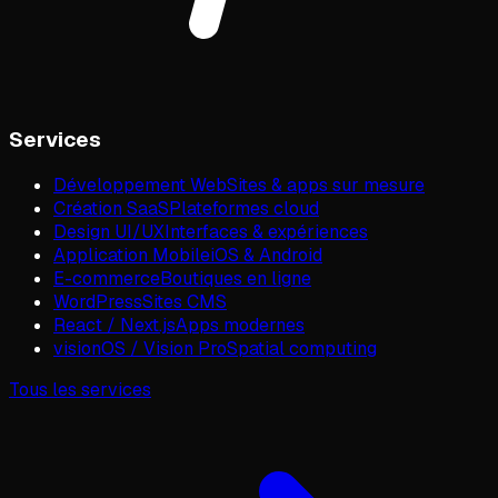
Services
Développement Web
Sites & apps sur mesure
Création SaaS
Plateformes cloud
Design UI/UX
Interfaces & expériences
Application Mobile
iOS & Android
E-commerce
Boutiques en ligne
WordPress
Sites CMS
React / Next.js
Apps modernes
visionOS / Vision Pro
Spatial computing
Tous les services