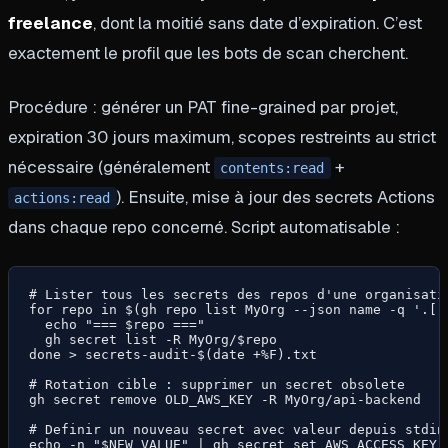
freelance
, dont la moitié sans date d’expiration. C’est
exactement le profil que les bots de scan cherchent.
Procédure : générer un PAT fine-grained par projet,
expiration 30 jours maximum, scopes restreints au strict
nécessaire (généralement
+
contents:read
). Ensuite, mise à jour des secrets Actions
actions:read
dans chaque repo concerné. Script automatisable :
# Lister tous les secrets des repos d'une organisatio
for repo in $(gh repo list MyOrg --json name -q '.[].
  echo "=== $repo ==="

  gh secret list -R MyOrg/$repo

done > secrets-audit-$(date +%F).txt

# Rotation cible : supprimer un secret obsolete

gh secret remove OLD_AWS_KEY -R MyOrg/api-backend

# Definir un nouveau secret avec valeur depuis stdin

echo -n "$NEW_VALUE" | gh secret set AWS_ACCESS_KEY_