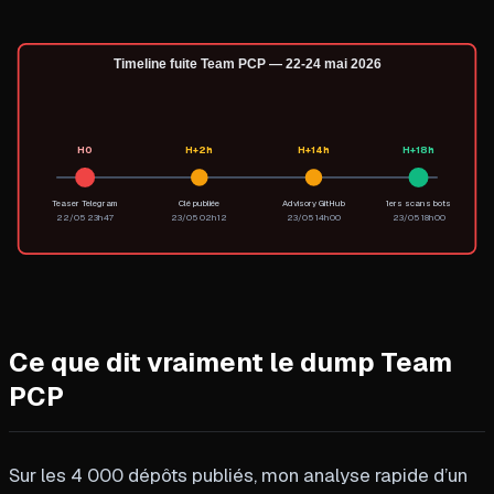
Timeline fuite Team PCP — 22-24 mai 2026
H0
H+2h
H+14h
H+18h
Teaser Telegram
Clé publiée
Advisory GitHub
1ers scans bots
22/05 23h47
23/05 02h12
23/05 14h00
23/05 18h00
Ce que dit vraiment le dump Team
PCP
Sur les 4 000 dépôts publiés, mon analyse rapide d’un