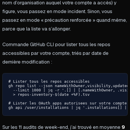
nom d’organisation auquel votre compte a accès) y
figure, vous passez en mode incident. Sinon, vous
passez en mode « précaution renforcée » quand même,
parce que la liste va s’allonger.
Commande GitHub CLI pour lister tous les repos
accessibles par votre compte, triés par date de
dernière modification :
# Lister tous les repos accessibles

gh repo list --json nameWithOwner,visibility,updatedA
  --limit 1000 | jq -r '.[] | [.nameWithOwner, .visib
  > repos-inventory-$(date +%F).tsv

# Lister les OAuth apps autorisees sur votre compte

gh api /user/installations | jq '.installations[] | 
Sur les 11 audits de week-end, j’ai trouvé en moyenne
9